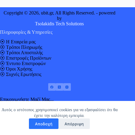
Copyright © 2026, ubit.gr, All Rights Reserved. - powered
by
Tsolakidis Tech Solutions
Πληροφορίες & Υπηρεσίες
⦿
Η Εταιρεία μας
⦿
Τρόποι Πληρωμής
⦿
Τρόποι Αποστολής
⦿
Επιστροφές Προϊόντων
⦿
Έντυπο Επιστροφών
⦿
Όροι Χρήσης
⦿
Συχνές Ερωτήσεις
Επικοινωνήστε Μαζί Μας...
Αυτός ο ιστότοπος χρησιμοποιεί cookies για να εξασφαλίσει ότι θα
έχετε την καλύτερη εμπειρία.
Πέτρου Συνδίκα 43
Αποδοχή
Απόρριψη
2311 244 822
Αποστολή e-mail