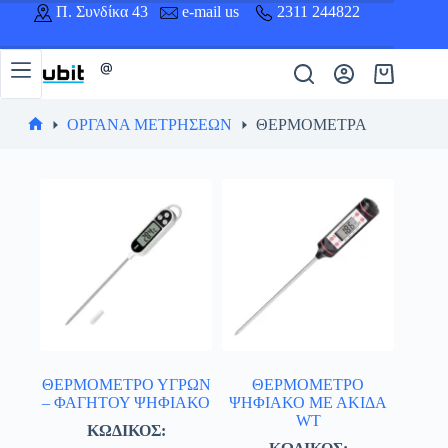
Μετάβαση
Π. Συνδίκα 43
e-mail us
2311 244822
στο
περιεχόμενο
@
Καλάθι
Αγορών
ΟΡΓΑΝΑ ΜΕΤΡΗΣΕΩΝ
ΘΕΡΜΟΜΕΤΡΑ
Αρχική
σελίδα
ΘΕΡΜΟΜΕΤΡΟ ΥΓΡΩΝ
ΘΕΡΜΟΜΕΤΡΟ
– ΦΑΓΗΤΟΥ ΨΗΦΙΑΚΟ
ΨΗΦΙΑΚΟ ΜΕ ΑΚΙΔΑ
WT
ΚΩΔΙΚΟΣ: