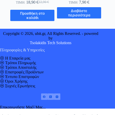
18,90
€
7,90
€
22,90
€
ΤΙΜΗ:
ΤΙΜΗ:
Original
Η
price
τρέχουσα
Διαβάστε
Προσθήκη στο
was:
τιμή
περισσότερα
καλάθι
22,90 €.
είναι:
18,90 €.
Copyright © 2026, ubit.gr, All Rights Reserved. - powered
by
Tsolakidis Tech Solutions
Πληροφορίες & Υπηρεσίες
⦿
Η Εταιρεία μας
⦿
Τρόποι Πληρωμής
⦿
Τρόποι Αποστολής
⦿
Επιστροφές Προϊόντων
⦿
Έντυπο Επιστροφών
⦿
Όροι Χρήσης
⦿
Συχνές Ερωτήσεις
Επικοινωνήστε Μαζί Μας...