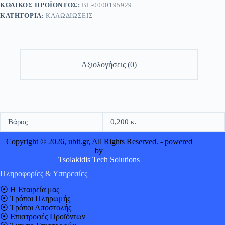
ΚΩΔΙΚΌΣ ΠΡΟΪΌΝΤΟΣ:
BL-0000195929
ΚΑΤΗΓΟΡΊΑ:
ΚΑΛΩΔΙΩΣΕΙΣ
Αξιολογήσεις (0)
Βάρος
0,200 κ.
Copyright © 2026, ubit.gr, All Rights Reserved. - powered
by
Tsolakidis Tech Solutions
Πληροφορίες & Υπηρεσίες
⦿
Η Εταιρεία μας
⦿
Τρόποι Πληρωμής
⦿
Τρόποι Αποστολής
⦿
Επιστροφές Προϊόντων