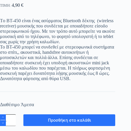
4,90
€
ΤΙΜΗ:
Tο BT-450 είναι ένας ασύρματος Βluetooth δέκτης (wireless
receiver) μουσικής που συνδέεται με οποιαδήποτε είσοδο
στερεοφωνικού ήχου. Με τον τρόπο αυτό μπορείτε να ακούτε
μουσική από το τηλέφωνο, το φορητό υπολογιστή ή το teblet
σας χωρίς την χρήση καλωδίων.
Το BT-450 μπορεί να συνδεθεί με στερεοφωνικά συστήματα
στο σπίτι,, ακουστικά, handsfree αυτοκινήτων ή
μοτοσικλετών και πολλά άλλα. Επίσης συνδέεται σε
οποιαδήποτε συσκευή έχει υποδοχή ακουστικών mini jack
μέσω του καλωδίου που παρέχεται. Η πλήρως φορτισμένη
συσκευή παρέχει δυνατότητα λήψης μουσικής έως 8 ώρες.
Δυνατότητα φόρτισης από θύρα USB.
Διαθέσιμo Άμεσα
WIRELESS
Προσθήκη στο καλάθι
RECEIVER
BT-