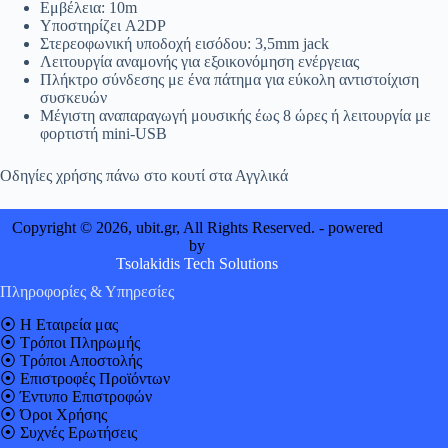
Eμβέλεια: 10m
Υποστηρίζει A2DP
Στερεοφωνική υποδοχή εισόδου: 3,5mm jack
Λειτουργία αναμονής για εξοικονόμηση ενέργειας
Πλήκτρο σύνδεσης με ένα πάτημα για εύκολη αντιστοίχιση
συσκευών
Μέγιστη αναπαραγωγή μουσικής έως 8 ώρες ή λειτουργία με
φορτιστή mini-USB
Οδηγίες χρήσης πάνω στο κουτί στα Αγγλικά
Copyright © 2026, ubit.gr, All Rights Reserved. - powered
by
Tsolakidis Tech Solutions
Πληροφορίες & Υπηρεσίες
⦿
Η Εταιρεία μας
⦿
Τρόποι Πληρωμής
⦿
Τρόποι Αποστολής
⦿
Επιστροφές Προϊόντων
⦿
Έντυπο Επιστροφών
⦿
Όροι Χρήσης
⦿
Συχνές Ερωτήσεις